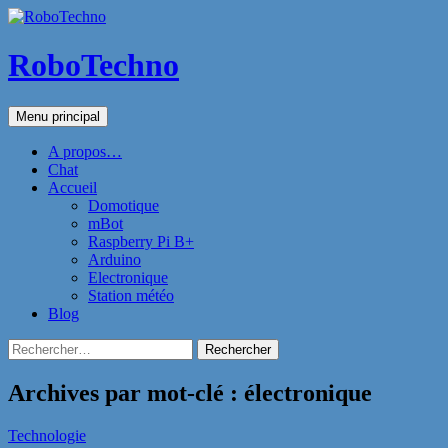
Aller
au
contenu
RoboTechno
Recherche
Menu principal
A propos…
Chat
Accueil
Domotique
mBot
Raspberry Pi B+
Arduino
Electronique
Station météo
Blog
Rechercher :
Archives par mot-clé : électronique
Technologie