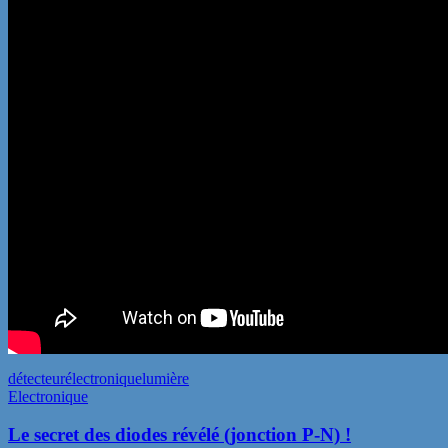
détecteur
électronique
lumière
Electronique
Le secret des diodes révélé (jonction P-N) !