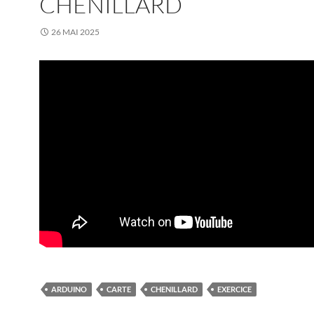
CHENILLARD
26 MAI 2025
ARDUINO
CARTE
CHENILLARD
EXERCICE