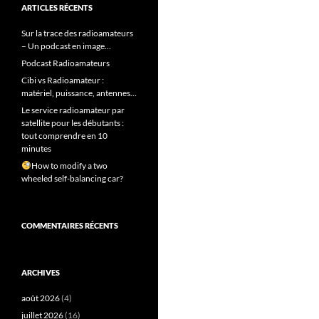
ARTICLES RÉCENTS
Sur la trace des radioamateurs
– Un podcast en image…
Podcast Radioamateurs
Cibi vs Radioamateur :
matériel, puissance, antennes…
Le service radioamateur par
satellite pour les débutants :
tout comprendre en 10
minutes
How to modify a two
wheeled self-balancing car?
COMMENTAIRES RÉCENTS
ARCHIVES
août 2026
(4)
juillet 2026
(16)