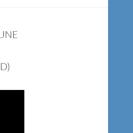
’UNE
D)