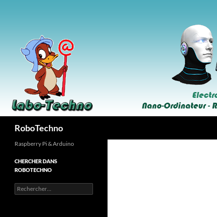
Aller
au
contenu
Recherche
RoboTechno
Raspberry Pi & Arduino
CHERCHER DANS
ROBOTECHNO
Rechercher :