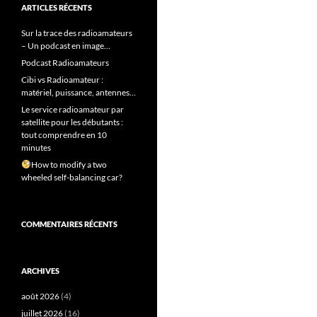
ARTICLES RÉCENTS
Sur la trace des radioamateurs
– Un podcast en image…
Podcast Radioamateurs
Cibi vs Radioamateur :
matériel, puissance, antennes…
Le service radioamateur par
satellite pour les débutants :
tout comprendre en 10
minutes
How to modify a two
wheeled self-balancing car?
COMMENTAIRES RÉCENTS
ARCHIVES
août 2026
(4)
juillet 2026
(16)