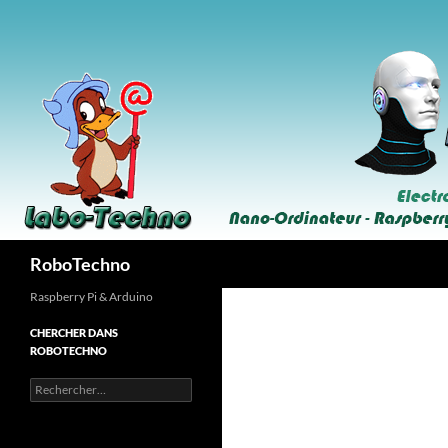
Aller
au
contenu
Recherche
RoboTechno
Raspberry Pi & Arduino
CHERCHER DANS
ROBOTECHNO
Rechercher :