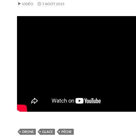
VIDÉO
7 AOÛT 2015
DRONE
GLACE
PÊCHE