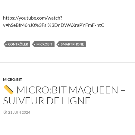
https://youtube.com/watch?
v=hSeBfr46hJ0%3Fsi%3DnDWAXraPYFmF-ntC
CONTRÔLER
MICROBIT
SMARTPHONE
MICRO:BIT
MICRO:BIT MAQUEEN –
SUIVEUR DE LIGNE
21 JUIN 2024