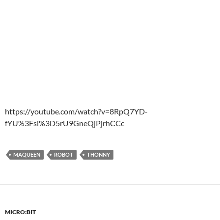
https://youtube.com/watch?v=8RpQ7YD-
fYU%3Fsi%3D5rU9GneQjPjrhCCc
MAQUEEN
ROBOT
THONNY
MICRO:BIT