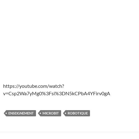
https://youtube.com/watch?
v=Csp2Wa7yMg0%3Fsi%3DN5kCPbA4YFirv0gA
ENSEIGNEMENT
MICROBIT
ROBOTIQUE