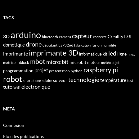
TAGS
arduino
capteur
3D
DJI
Creality
bluetooth
camera
connecté
drone
domotique
débutant
ESP8266
fusion
fabrication
humidité
imprimante 3D
led
imprimante
ligne
informatique
kit
linux
mbot
micro:bit
microbit
mblock
matrice
moteur
météo
objet
raspberry pi
projet
programmation
présentation
python
robot
technologie
suiveur
température
smartphone
solaire
test
électronique
tuto
wifi
MÉTA
Connexion
Flux des publications