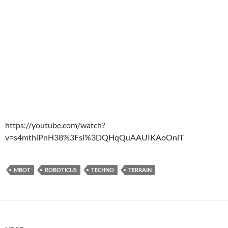
https://youtube.com/watch?
v=s4mthiPnH38%3Fsi%3DQHqQuAAUIKAoOnlT
MBOT
ROBOTICUS
TECHNO
TERRAIN