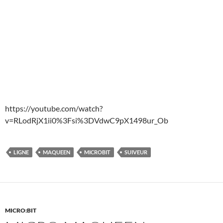
https://youtube.com/watch?
v=RLodRjX1ii0%3Fsi%3DVdwC9pX1498ur_Ob
LIGNE
MAQUEEN
MICROBIT
SUIVEUR
MICRO:BIT