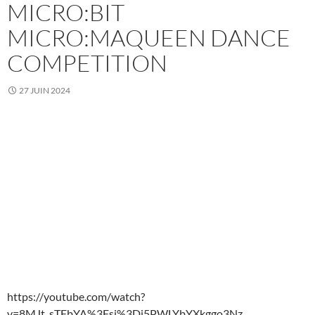
MICRO:BIT
MICRO:MAQUEEN DANCE
COMPETITION
27 JUIN 2024
https://youtube.com/watch?
v=8MJt_sTFbYA%3Fsi%3Di5PWLYbYXkggo3Nz