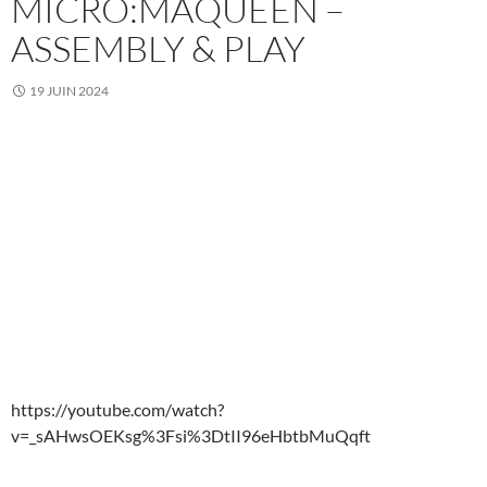
MICRO:MAQUEEN –
ASSEMBLY & PLAY
19 JUIN 2024
https://youtube.com/watch?
v=_sAHwsOEKsg%3Fsi%3DtII96eHbtbMuQqft