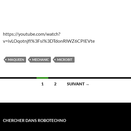
https://youtube.com/watch?
v=ivLOqotnjfI%3Fsi%3DTdonRlWZ6CPIEVte
MAQUEEN
MECHANIC
MICROBIT
Navigation
1
2
SUIVANT →
des
articles
CHERCHER DANS ROBOTECHNO