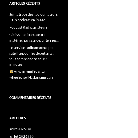
ARTICLES RÉCENTS
Sur la trace des radioamateurs
– Un podcast en image…
Podcast Radioamateurs
Cibi vs Radioamateur :
matériel, puissance, antennes…
Le service radioamateur par
satellite pour les débutants :
tout comprendre en 10
minutes
How to modify a two
wheeled self-balancing car?
COMMENTAIRES RÉCENTS
ARCHIVES
août 2026
(4)
juillet 2026
(16)