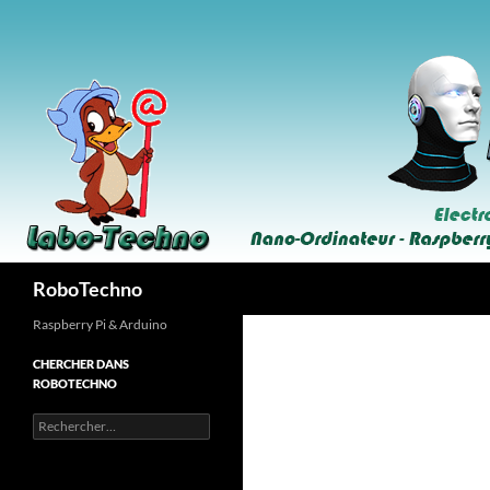
Aller
au
contenu
Recherche
RoboTechno
Raspberry Pi & Arduino
CHERCHER DANS
ROBOTECHNO
Rechercher :