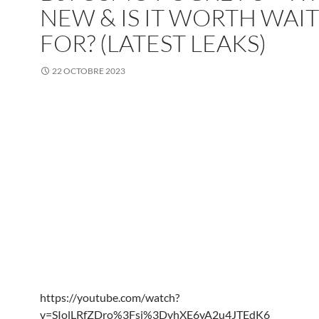
NEW & IS IT WORTH WAI
FOR? (LATEST LEAKS)
22 OCTOBRE 2023
https://youtube.com/watch?
v=SIolLRfZDro%3Fsi%3DyhXE6yA2u4JTEdK6