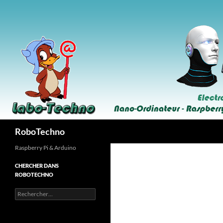
Aller
au
contenu
Recherche
RoboTechno
Raspberry Pi & Arduino
CHERCHER DANS
ROBOTECHNO
Rechercher :