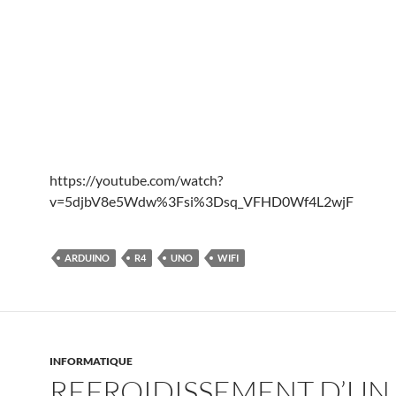
https://youtube.com/watch?
v=5djbV8e5Wdw%3Fsi%3Dsq_VFHD0Wf4L2wjF
ARDUINO
R4
UNO
WIFI
INFORMATIQUE
REFROIDISSEMENT D’UN