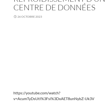
CENTRE DE DONNÉES
26 OCTOBRE 2023
https://youtube.com/watch?
v=AcumTyDsUtI%3Fsi%3DxAET8unNybZ-Uk3V