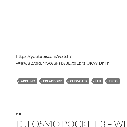
https://youtube.com/watch?
v=ikwBLy8RLMw%3Fsi%3DgoLzirzlUKWlDnTh
ARDUINO
BREADBORD
CLIGNOTER
LED
TUTO
DJI
DJI OSMO POCKET 3 – W