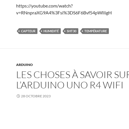
https://youtube.com/watch?
v=RNnpraXG9A4%3Fsi%3DS6F6Bvf54pWlIigH
CAPTEUR
HUMIDITÉ
SHT30
TEMPÉRATURE
ARDUINO
LES CHOSES À SAVOIR SU
L’ARDUINO UNO R4 WIFI
28 OCTOBRE 2023