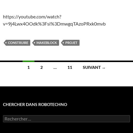
https://youtube.com/watch?
v=9j4Lwx4OOdk%3Fsi%3DmwgqTAzoPRxk0mvb
CONSTRUIRE
MAKEBLOCK
PROJET
Navigation
1
2
…
11
SUIVANT →
des
articles
CHERCHER DANS ROBOTECHNO
Rechercher :