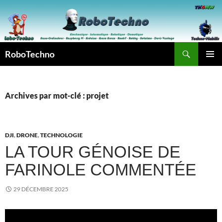
Aller
au
contenu
Recherche
RoboTechno
MENU
PRINCI
Archives par mot-clé : projet
DJI
,
DRONE
,
TECHNOLOGIE
LA TOUR GÉNOISE DE
FARINOLE COMMENTÉE
29 DÉCEMBRE 2025