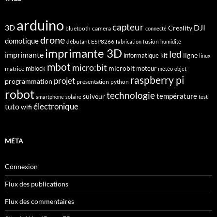
arduino
capteur
3D
DJI
Creality
bluetooth
camera
connecté
drone
domotique
débutant
ESP8266
fusion
fabrication
humidité
imprimante 3D
led
imprimante
ligne
informatique
kit
linux
mbot
micro:bit
microbit
mblock
matrice
moteur
météo
objet
raspberry pi
projet
programmation
présentation
python
robot
technologie
suiveur
température
smartphone
solaire
test
électronique
tuto
wifi
MÉTA
Connexion
Flux des publications
Flux des commentaires