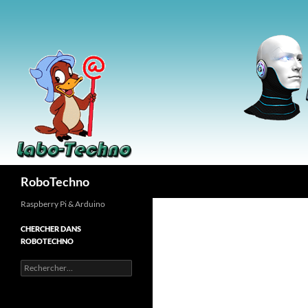
Aller
au
contenu
Recherche
RoboTechno
Raspberry Pi & Arduino
CHERCHER DANS
ROBOTECHNO
Rechercher :