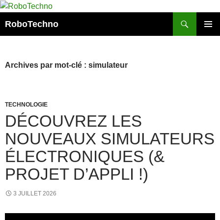
Aller
au
Recherche
RoboTechno
contenu
MENU
PRINCI
Archives par mot-clé : simulateur
TECHNOLOGIE
DÉCOUVREZ LES
NOUVEAUX SIMULATEURS
ÉLECTRONIQUES (&
PROJET D’APPLI !)
3 JUILLET 2026