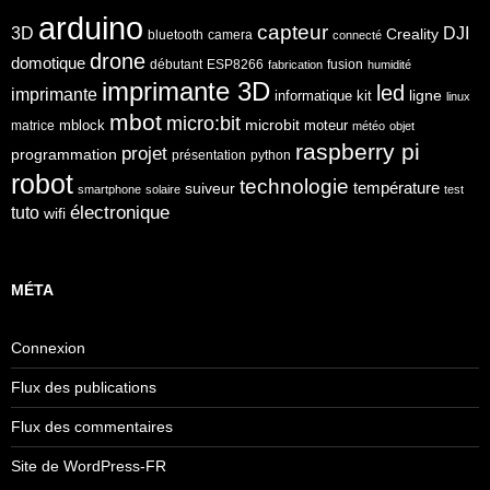
arduino
capteur
3D
DJI
Creality
bluetooth
camera
connecté
drone
domotique
débutant
ESP8266
fusion
fabrication
humidité
imprimante 3D
led
imprimante
ligne
informatique
kit
linux
mbot
micro:bit
microbit
mblock
matrice
moteur
météo
objet
raspberry pi
projet
programmation
présentation
python
robot
technologie
température
suiveur
smartphone
solaire
test
électronique
tuto
wifi
MÉTA
Connexion
Flux des publications
Flux des commentaires
Site de WordPress-FR