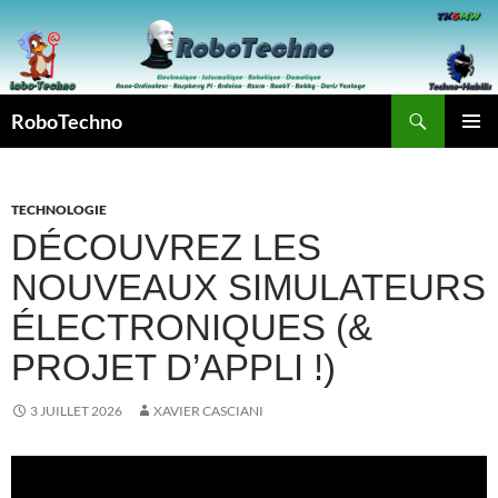
Aller
au
contenu
Recherche
RoboTechno
MENU
PRINCI
TECHNOLOGIE
DÉCOUVREZ LES
NOUVEAUX SIMULATEURS
ÉLECTRONIQUES (&
PROJET D’APPLI !)
3 JUILLET 2026
XAVIER CASCIANI