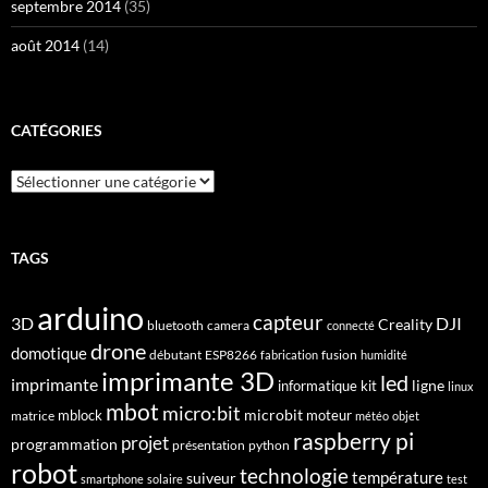
septembre 2014
(35)
août 2014
(14)
CATÉGORIES
Catégories
TAGS
arduino
capteur
3D
DJI
Creality
bluetooth
camera
connecté
drone
domotique
débutant
ESP8266
fusion
fabrication
humidité
imprimante 3D
led
imprimante
ligne
informatique
kit
linux
mbot
micro:bit
microbit
mblock
matrice
moteur
météo
objet
raspberry pi
projet
programmation
présentation
python
robot
technologie
suiveur
température
smartphone
solaire
test