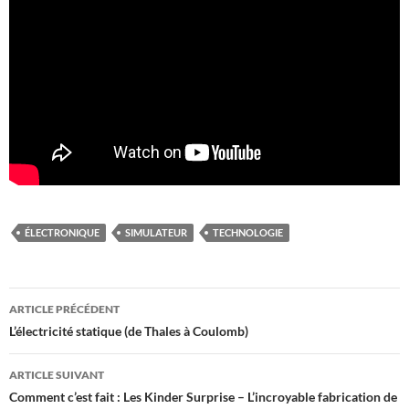
ÉLECTRONIQUE
SIMULATEUR
TECHNOLOGIE
Navigation
ARTICLE PRÉCÉDENT
des
L’électricité statique (de Thales à Coulomb)
articles
ARTICLE SUIVANT
Comment c’est fait : Les Kinder Surprise – L’incroyable fabrication de