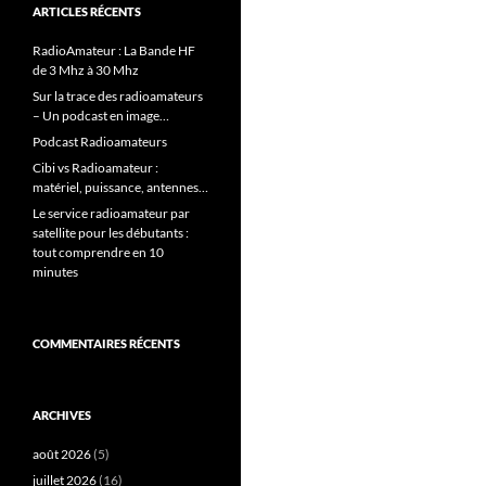
ARTICLES RÉCENTS
RadioAmateur : La Bande HF
de 3 Mhz à 30 Mhz
Sur la trace des radioamateurs
– Un podcast en image…
Podcast Radioamateurs
Cibi vs Radioamateur :
matériel, puissance, antennes…
Le service radioamateur par
satellite pour les débutants :
tout comprendre en 10
minutes
COMMENTAIRES RÉCENTS
ARCHIVES
août 2026
(5)
juillet 2026
(16)