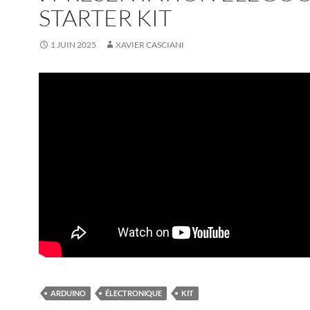
STARTER KIT
1 JUIN 2025
XAVIER CASCIANI
ARDUINO
ÉLECTRONIQUE
KIT