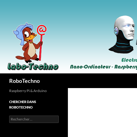
Aller
au
contenu
Recherche
RoboTechno
Raspberry Pi & Arduino
CHERCHER DANS
ROBOTECHNO
Rechercher :