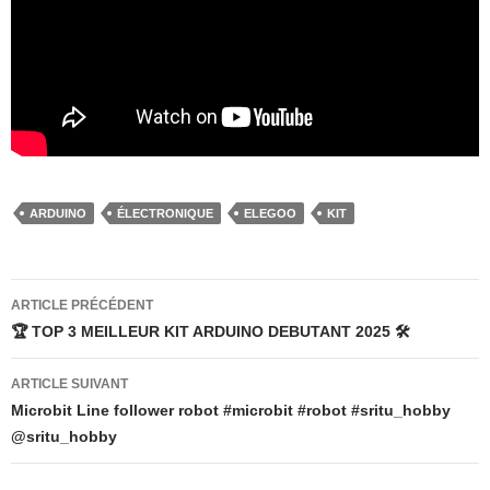
ARDUINO
ÉLECTRONIQUE
ELEGOO
KIT
Navigation
ARTICLE PRÉCÉDENT
des
🏆 TOP 3 MEILLEUR KIT ARDUINO DEBUTANT 2025 🛠️
articles
ARTICLE SUIVANT
Microbit Line follower robot #microbit #robot #sritu_hobby
‪@sritu_hobby‬