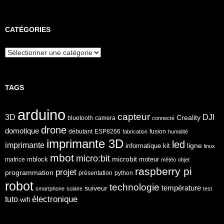
CATÉGORIES
Catégories
TAGS
arduino
capteur
3D
DJI
Creality
bluetooth
camera
connecté
drone
domotique
débutant
ESP8266
fusion
fabrication
humidité
imprimante 3D
led
imprimante
ligne
informatique
kit
linux
mbot
micro:bit
microbit
mblock
matrice
moteur
météo
objet
raspberry pi
projet
programmation
présentation
python
robot
technologie
température
suiveur
smartphone
solaire
test
électronique
tuto
wifi