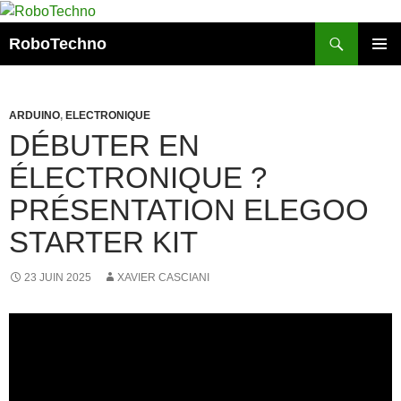
Aller
au
Recherche
RoboTechno
contenu
MENU
PRINCI
ARDUINO
,
ELECTRONIQUE
DÉBUTER EN
ÉLECTRONIQUE ?
PRÉSENTATION ELEGOO
STARTER KIT
23 JUIN 2025
XAVIER CASCIANI