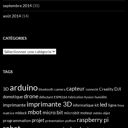
septembre 2014
(35)
août 2014
(14)
CATÉGORIES
Catégories
TAGS
arduino
capteur
3D
DJI
Creality
bluetooth
camera
connecté
drone
domotique
débutant
ESP8266
fusion
fabrication
humidité
imprimante 3D
led
imprimante
ligne
informatique
kit
linux
mbot
micro:bit
microbit
mblock
matrice
moteur
météo
objet
raspberry pi
projet
programmation
présentation
python
robot