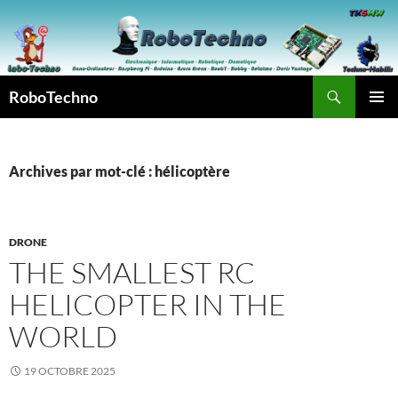
Aller
au
contenu
Recherche
RoboTechno
MENU
PRINCI
Archives par mot-clé : hélicoptère
DRONE
THE SMALLEST RC
HELICOPTER IN THE
WORLD
19 OCTOBRE 2025