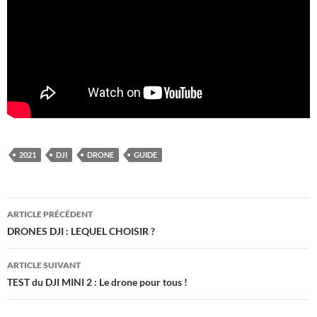
2021
DJI
DRONE
GUIDE
Navigation
ARTICLE PRÉCÉDENT
des
DRONES DJI : LEQUEL CHOISIR ?
articles
ARTICLE SUIVANT
TEST du DJI MINI 2 : Le drone pour tous !