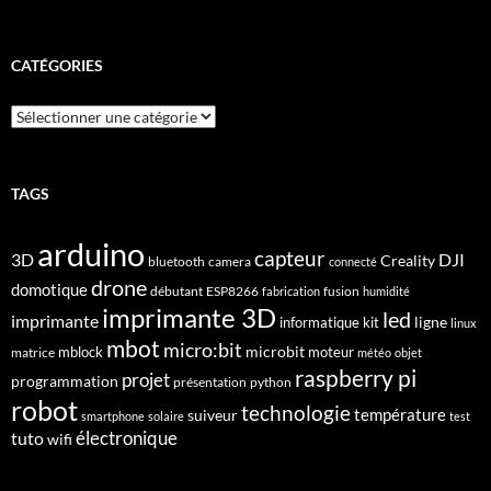
CATÉGORIES
Catégories
TAGS
arduino
capteur
3D
DJI
Creality
bluetooth
camera
connecté
drone
domotique
débutant
ESP8266
fusion
fabrication
humidité
imprimante 3D
led
imprimante
ligne
informatique
kit
linux
mbot
micro:bit
microbit
mblock
matrice
moteur
météo
objet
raspberry pi
projet
programmation
présentation
python
robot
technologie
suiveur
température
smartphone
solaire
test
électronique
tuto
wifi