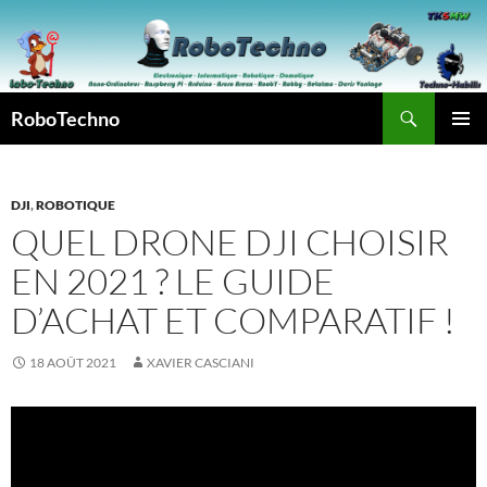
Aller
au
contenu
Recherche
RoboTechno
MENU
PRINCI
DJI
,
ROBOTIQUE
QUEL DRONE DJI CHOISIR
EN 2021 ? LE GUIDE
D’ACHAT ET COMPARATIF !
18 AOÛT 2021
XAVIER CASCIANI