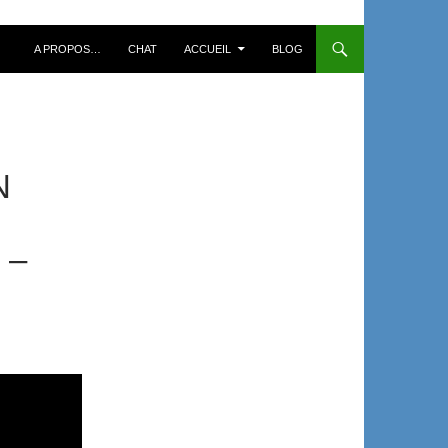
A PROPOS…
CHAT
ACCUEIL
BLOG
N
 –