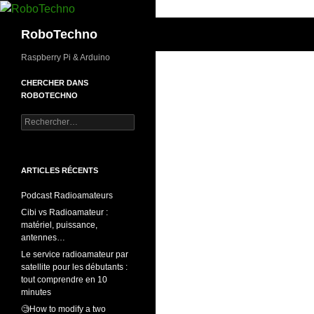
Aller
au
Recherche
RoboTechno
contenu
Raspberry Pi & Arduino
CHERCHER DANS
ROBOTECHNO
Rechercher :
ARTICLES RÉCENTS
Podcast Radioamateurs
Cibi vs Radioamateur :
matériel, puissance,
antennes…
Le service radioamateur par
satellite pour les débutants :
tout comprendre en 10
minutes
🧐How to modify a two