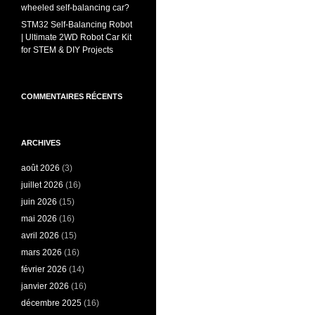
wheeled self-balancing car?
STM32 Self-Balancing Robot
| Ultimate 2WD Robot Car Kit
for STEM & DIY Projects
COMMENTAIRES RÉCENTS
ARCHIVES
août 2026
(3)
juillet 2026
(16)
juin 2026
(15)
mai 2026
(16)
avril 2026
(15)
mars 2026
(16)
février 2026
(14)
janvier 2026
(16)
décembre 2025
(16)