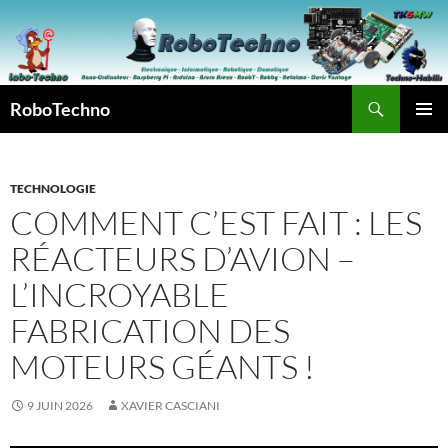
Aller
au
contenu
Recherche
RoboTechno
MENU
PRINCI
TECHNOLOGIE
COMMENT C’EST FAIT : LES
RÉACTEURS D’AVION –
L’INCROYABLE
FABRICATION DES
MOTEURS GÉANTS !
9 JUIN 2026
XAVIER CASCIANI