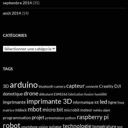
septembre 2014
(35)
août 2014
(14)
CATÉGORIES
Catégories
TAGS
arduino
capteur
3D
DJI
Creality
bluetooth
camera
connecté
drone
domotique
débutant
ESP8266
fusion
fabrication
humidité
imprimante 3D
led
imprimante
ligne
informatique
kit
linux
mbot
micro:bit
microbit
mblock
matrice
moteur
météo
objet
raspberry pi
projet
programmation
présentation
python
robot
technologie
suiveur
température
smartphone
solaire
test