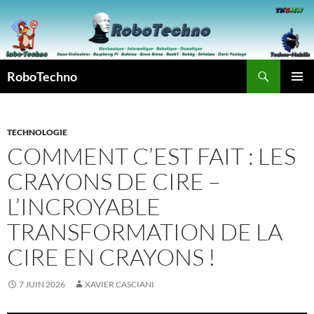
Aller
au
contenu
Recherche
RoboTechno
MENU
PRINCI
TECHNOLOGIE
COMMENT C’EST FAIT : LES
CRAYONS DE CIRE –
L’INCROYABLE
TRANSFORMATION DE LA
CIRE EN CRAYONS !
7 JUIN 2026
XAVIER CASCIANI