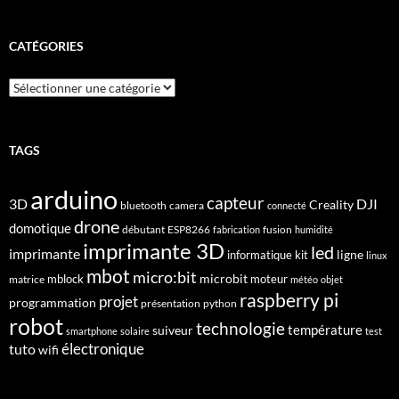
CATÉGORIES
Catégories
TAGS
arduino
capteur
3D
DJI
Creality
bluetooth
camera
connecté
drone
domotique
débutant
ESP8266
fusion
fabrication
humidité
imprimante 3D
led
imprimante
ligne
informatique
kit
linux
mbot
micro:bit
microbit
mblock
matrice
moteur
météo
objet
raspberry pi
projet
programmation
présentation
python
robot
technologie
suiveur
température
smartphone
solaire
test
électronique
tuto
wifi