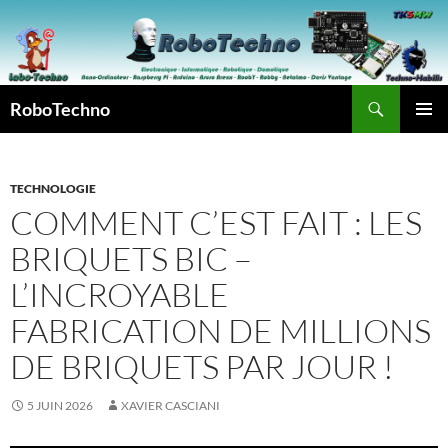
Aller
au
contenu
Recherche
RoboTechno
MENU
PRINCI
TECHNOLOGIE
COMMENT C’EST FAIT : LES
BRIQUETS BIC –
L’INCROYABLE
FABRICATION DE MILLIONS
DE BRIQUETS PAR JOUR !
5 JUIN 2026
XAVIER CASCIANI