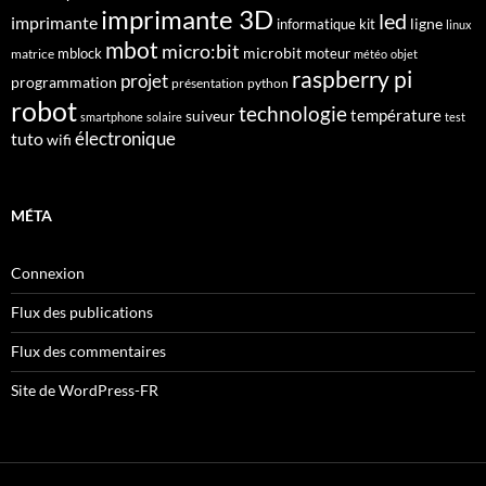
imprimante 3D
led
imprimante
ligne
informatique
kit
linux
mbot
micro:bit
microbit
mblock
matrice
moteur
météo
objet
raspberry pi
projet
programmation
présentation
python
robot
technologie
suiveur
température
smartphone
solaire
test
électronique
tuto
wifi
MÉTA
Connexion
Flux des publications
Flux des commentaires
Site de WordPress-FR