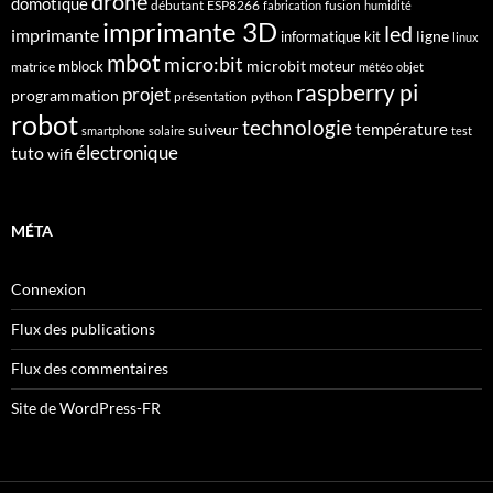
drone
domotique
débutant
ESP8266
fusion
fabrication
humidité
imprimante 3D
led
imprimante
ligne
informatique
kit
linux
mbot
micro:bit
microbit
mblock
matrice
moteur
météo
objet
raspberry pi
projet
programmation
présentation
python
robot
technologie
suiveur
température
smartphone
solaire
test
électronique
tuto
wifi
MÉTA
Connexion
Flux des publications
Flux des commentaires
Site de WordPress-FR