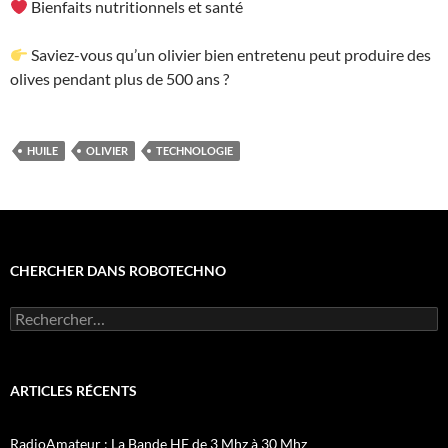
Bienfaits nutritionnels et santé
Saviez-vous qu’un olivier bien entretenu peut produire des
olives pendant plus de 500 ans ?
HUILE
OLIVIER
TECHNOLOGIE
CHERCHER DANS ROBOTECHNO
Rechercher :
ARTICLES RÉCENTS
RadioAmateur : La Bande HF de 3 Mhz à 30 Mhz