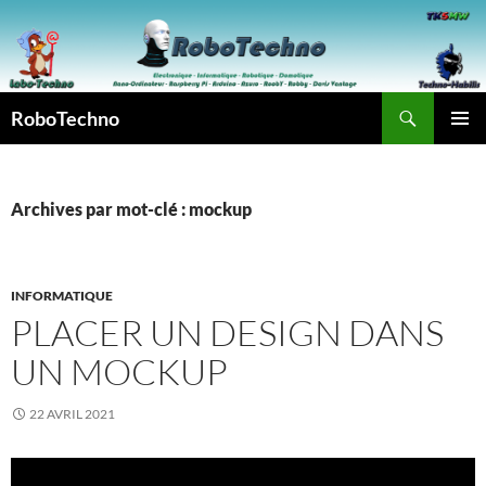
Aller
au
contenu
Recherche
RoboTechno
MENU
PRINCI
Archives par mot-clé : mockup
INFORMATIQUE
PLACER UN DESIGN DANS
UN MOCKUP
22 AVRIL 2021