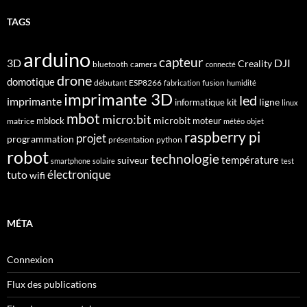
TAGS
arduino
capteur
3D
DJI
Creality
bluetooth
camera
connecté
drone
domotique
débutant
ESP8266
fusion
fabrication
humidité
imprimante 3D
led
imprimante
ligne
informatique
kit
linux
mbot
micro:bit
microbit
mblock
matrice
moteur
météo
objet
raspberry pi
projet
programmation
présentation
python
robot
technologie
suiveur
température
smartphone
solaire
test
électronique
tuto
wifi
MÉTA
Connexion
Flux des publications