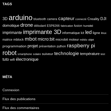
TAGS
arduino
capteur
3D
DJI
Creality
bluetooth
camera
connecté
drone
domotique
débutant
ESP8266
fusion
fabrication
humidité
imprimante 3D
led
imprimante
ligne
informatique
kit
linux
mbot
micro:bit
microbit
mblock
matrice
moteur
météo
objet
raspberry pi
projet
programmation
présentation
python
robot
technologie
température
suiveur
smartphone
solaire
test
électronique
tuto
wifi
MÉTA
Connexion
Flux des publications
Flux des commentaires