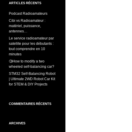
ARTICLES RÉCENTS
Podcast Radioamateurs
Cibi vs Radioamateur :
matériel, puissance,
antennes…
Le service radioamateur par
satellite pour les débutants :
tout comprendre en 10
minutes
🧐How to modify a two
wheeled self-balancing car?
STM32 Self-Balancing Robot
| Ultimate 2WD Robot Car Kit
for STEM & DIY Projects
COMMENTAIRES RÉCENTS
ARCHIVES