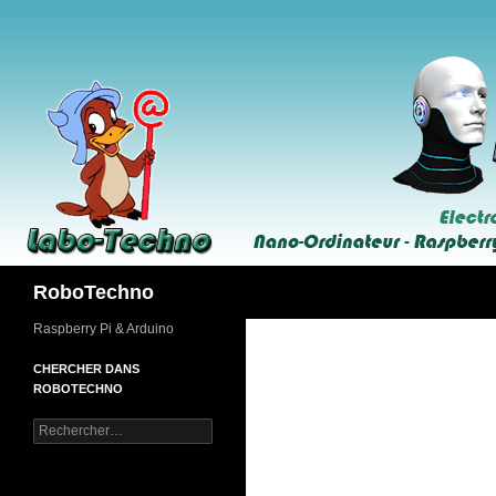
Aller
au
contenu
Recherche
RoboTechno
Raspberry Pi & Arduino
CHERCHER DANS
ROBOTECHNO
Rechercher :