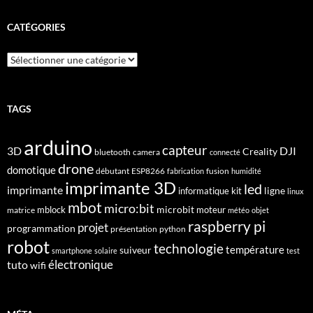
CATÉGORIES
Catégories
TAGS
arduino
capteur
3D
DJI
Creality
bluetooth
camera
connecté
drone
domotique
débutant
ESP8266
fusion
fabrication
humidité
imprimante 3D
led
imprimante
ligne
informatique
kit
linux
mbot
micro:bit
microbit
mblock
matrice
moteur
météo
objet
raspberry pi
projet
programmation
présentation
python
robot
technologie
suiveur
température
smartphone
solaire
test
électronique
tuto
wifi