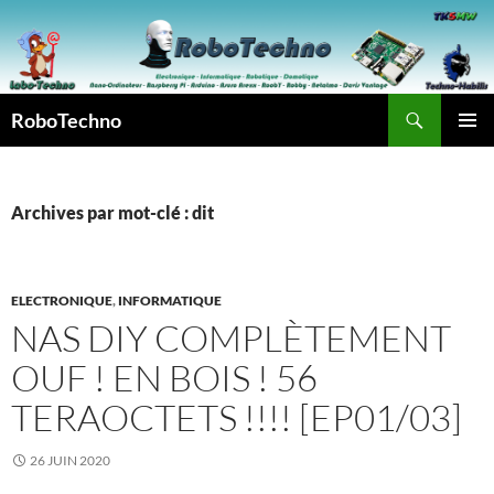
Aller
au
contenu
Recherche
RoboTechno
MENU
PRINCI
Archives par mot-clé : dit
ELECTRONIQUE
,
INFORMATIQUE
NAS DIY COMPLÈTEMENT
OUF ! EN BOIS ! 56
TERAOCTETS !!!! [EP01/03]
26 JUIN 2020