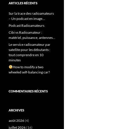
ARTICLES RÉCENTS
Sur la trace des radioamateurs
– Un podcast en image…
Podcast Radioamateurs
Cibi vs Radioamateur :
matériel, puissance, antennes…
Le service radioamateur par
satellite pour les débutants :
tout comprendre en 10
minutes
How to modify a two
wheeled self-balancing car?
COMMENTAIRES RÉCENTS
ARCHIVES
août 2026
(4)
juillet 2026
(16)