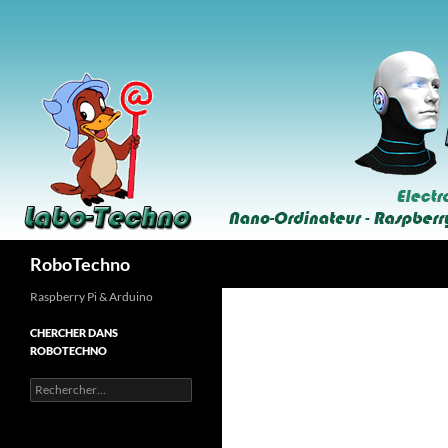
Aller
au
contenu
Recherche
RoboTechno
Raspberry Pi & Arduino
CHERCHER DANS
ROBOTECHNO
Rechercher :