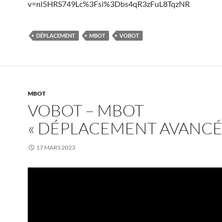
v=nl5HRS749Lc%3Fsi%3Dbs4qR3zFuL8TqzNR
DÉPLACEMENT
MBOT
VOBOT
MBOT
VOBOT – MBOT
« DÉPLACEMENT AVANCÉ
17 MARS 2023