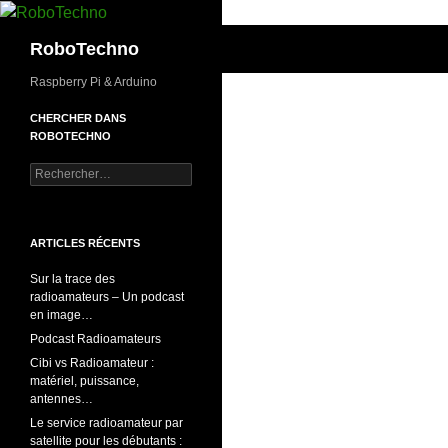
Aller
au
Recherche
RoboTechno
contenu
Raspberry Pi & Arduino
CHERCHER DANS
ROBOTECHNO
Rechercher :
ARTICLES RÉCENTS
Sur la trace des
radioamateurs – Un podcast
en image…
Podcast Radioamateurs
Cibi vs Radioamateur :
matériel, puissance,
antennes…
Le service radioamateur par
satellite pour les débutants :