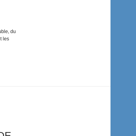
uble, du
t les
DE