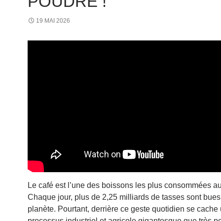
POUDRE !
19 MAI 2026
Le café est l’une des boissons les plus consommées 
Chaque jour, plus de 2,25 milliards de tasses sont bues 
planète. Pourtant, derrière ce geste quotidien se cache
processus industriel et agricole gigantesque que très 