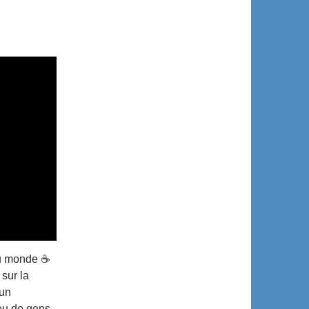
au monde ☕
sur la
 un
peu de gens