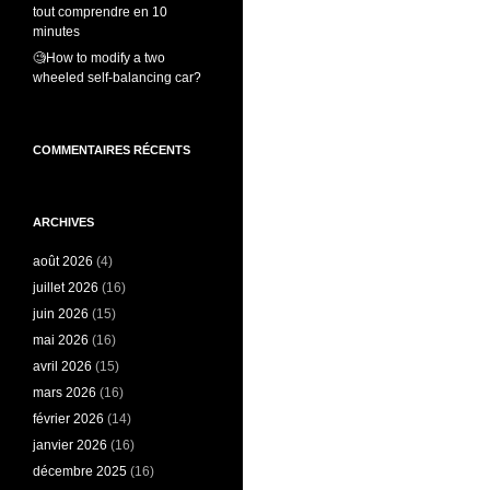
tout comprendre en 10
minutes
🧐How to modify a two
wheeled self-balancing car?
COMMENTAIRES RÉCENTS
ARCHIVES
août 2026
(4)
juillet 2026
(16)
juin 2026
(15)
mai 2026
(16)
avril 2026
(15)
mars 2026
(16)
février 2026
(14)
janvier 2026
(16)
décembre 2025
(16)