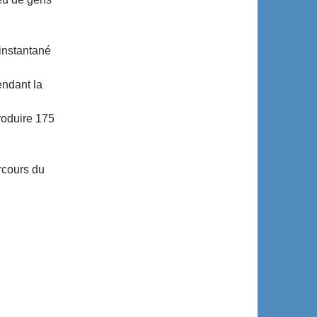
instantané
endant la
roduire 175
rcours du