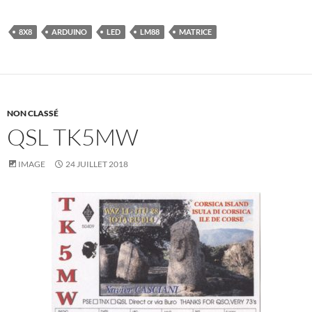
8X8
ARDUINO
LED
LM88
MATRICE
NON CLASSÉ
QSL TK5MW
IMAGE
24 JUILLET 2018