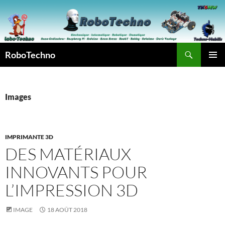
Aller
au
contenu
Recherche
RoboTechno
MENU
PRINCI
Images
IMPRIMANTE 3D
DES MATÉRIAUX
INNOVANTS POUR
L’IMPRESSION 3D
IMAGE
18 AOÛT 2018