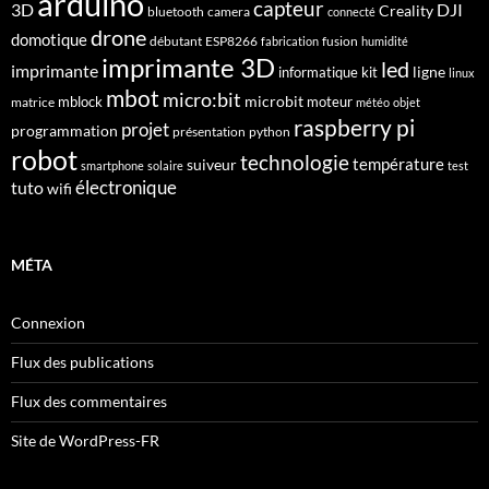
arduino
capteur
3D
DJI
Creality
bluetooth
camera
connecté
drone
domotique
débutant
ESP8266
fusion
fabrication
humidité
imprimante 3D
led
imprimante
ligne
informatique
kit
linux
mbot
micro:bit
microbit
mblock
matrice
moteur
météo
objet
raspberry pi
projet
programmation
présentation
python
robot
technologie
suiveur
température
smartphone
solaire
test
électronique
tuto
wifi
MÉTA
Connexion
Flux des publications
Flux des commentaires
Site de WordPress-FR