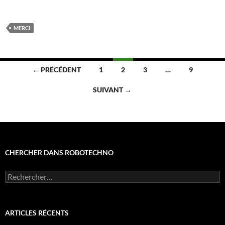
MERCI
Navigation
← PRÉCÉDENT
1
2
3
…
9
des
SUIVANT →
articles
CHERCHER DANS ROBOTECHNO
Rechercher :
ARTICLES RÉCENTS