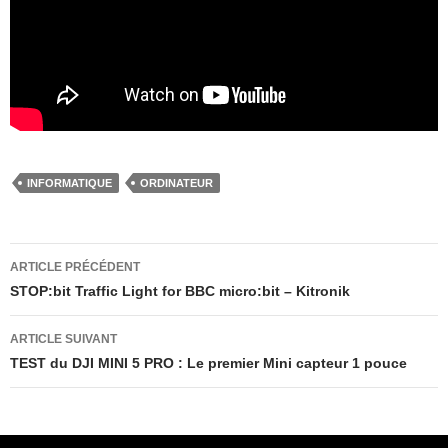
INFORMATIQUE
ORDINATEUR
Navigation
ARTICLE PRÉCÉDENT
des
STOP:bit Traffic Light for BBC micro:bit – Kitronik
articles
ARTICLE SUIVANT
TEST du DJI MINI 5 PRO : Le premier Mini capteur 1 pouce