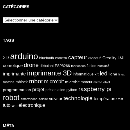
CATÉGORIES
Catégories
TAGS
arduino
capteur
3D
DJI
Creality
bluetooth
camera
connecté
drone
domotique
débutant
ESP8266
fusion
fabrication
humidité
imprimante 3D
led
imprimante
ligne
informatique
kit
linux
mbot
micro:bit
microbit
mblock
matrice
moteur
météo
objet
raspberry pi
projet
programmation
présentation
python
robot
technologie
température
suiveur
smartphone
solaire
test
électronique
tuto
wifi
MÉTA