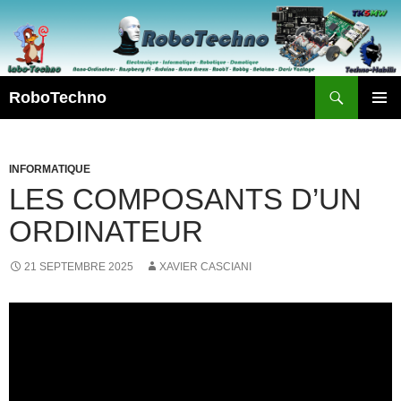
Aller
au
contenu
Recherche
RoboTechno
MENU
PRINCI
INFORMATIQUE
LES COMPOSANTS D’UN
ORDINATEUR
21 SEPTEMBRE 2025
XAVIER CASCIANI