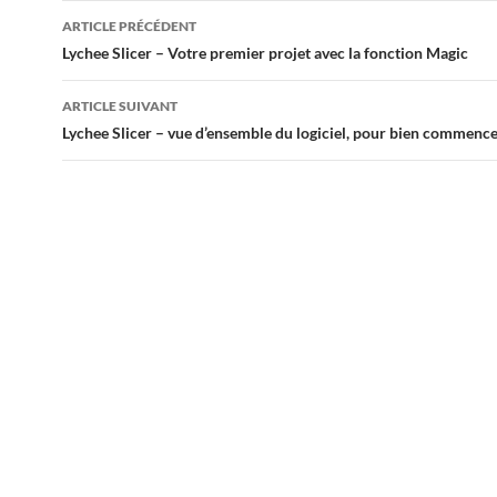
Navigation
ARTICLE PRÉCÉDENT
des
Lychee Slicer – Votre premier projet avec la fonction Magic
articles
ARTICLE SUIVANT
Lychee Slicer – vue d’ensemble du logiciel, pour bien commenc