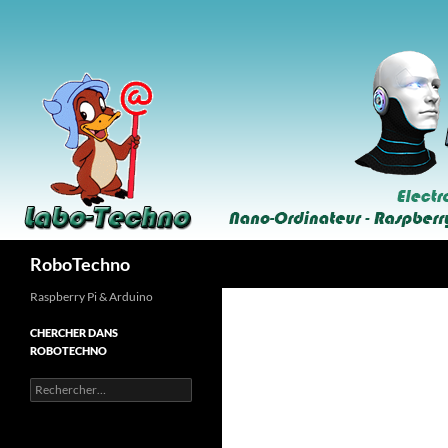
Aller
au
contenu
Recherche
RoboTechno
Raspberry Pi & Arduino
CHERCHER DANS
ROBOTECHNO
Rechercher :