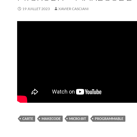
19 JUILLET 2023
XAVIER CASCIANI
CARTE
MAKECODE
MICRO:BIT
PROGRAMMABLE