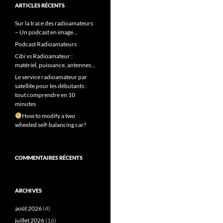
ARTICLES RÉCENTS
Sur la trace des radioamateurs
– Un podcast en image…
Podcast Radioamateurs
Cibi vs Radioamateur :
matériel, puissance, antennes…
Le service radioamateur par
satellite pour les débutants :
tout comprendre en 10
minutes
How to modify a two
wheeled self-balancing car?
COMMENTAIRES RÉCENTS
ARCHIVES
août 2026
(4)
juillet 2026
(16)