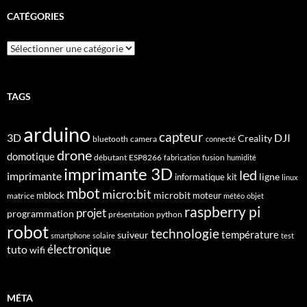
CATÉGORIES
Catégories
TAGS
arduino
capteur
3D
DJI
Creality
bluetooth
camera
connecté
drone
domotique
débutant
ESP8266
fusion
fabrication
humidité
imprimante 3D
led
imprimante
ligne
informatique
kit
linux
mbot
micro:bit
microbit
mblock
matrice
moteur
météo
objet
raspberry pi
projet
programmation
présentation
python
robot
technologie
suiveur
température
smartphone
solaire
test
électronique
tuto
wifi
MÉTA