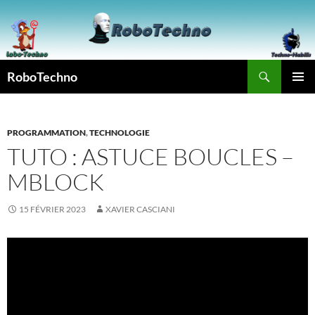
Aller
au
contenu
Recherche
RoboTechno
MENU
PRINCI
PROGRAMMATION
,
TECHNOLOGIE
TUTO : ASTUCE BOUCLES –
MBLOCK
15 FÉVRIER 2023
XAVIER CASCIANI