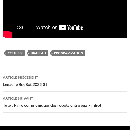
COULEUR
DRAPEAU
PROGRAMMATION
Navigation
ARTICLE PRÉCÉDENT
des
Lenaelle BeeBot 2023 01
articles
ARTICLE SUIVANT
Tuto : Faire communiquer des robots entre eux – mBot