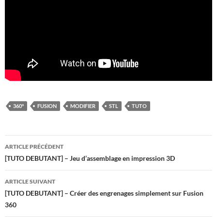
360°
FUSION
MODIFIER
STL
TUTO
Navigation
ARTICLE PRÉCÉDENT
des
[TUTO DEBUTANT] – Jeu d’assemblage en impression 3D
articles
ARTICLE SUIVANT
[TUTO DEBUTANT] – Créer des engrenages simplement sur Fusion
360