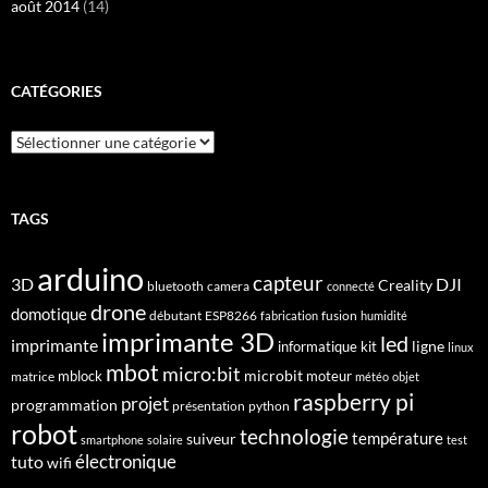
août 2014
(14)
CATÉGORIES
Catégories
TAGS
arduino
capteur
3D
DJI
Creality
bluetooth
camera
connecté
drone
domotique
débutant
ESP8266
fusion
fabrication
humidité
imprimante 3D
led
imprimante
ligne
informatique
kit
linux
mbot
micro:bit
microbit
mblock
matrice
moteur
météo
objet
raspberry pi
projet
programmation
présentation
python
robot
technologie
suiveur
température
smartphone
solaire
test
électronique
tuto
wifi