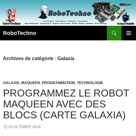
Aller
au
contenu
Recherche
RoboTechno
MENU
PRINCI
Archives de catégorie : Galaxia
GALAXIA
,
MAQUEEN
,
PROGRAMMATION
,
TECHNOLOGIE
PROGRAMMEZ LE ROBOT
MAQUEEN AVEC DES
BLOCS (CARTE GALAXIA)
29 OCTOBRE 2024