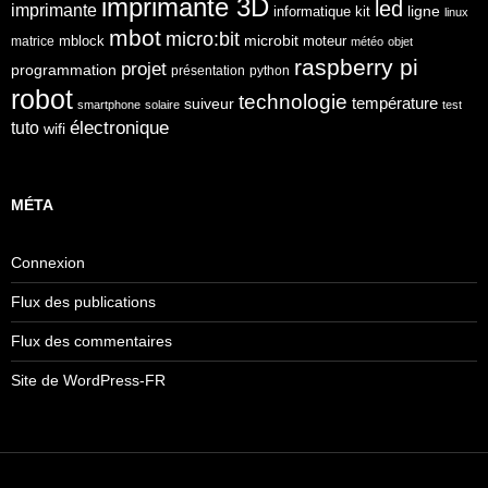
imprimante 3D
led
imprimante
ligne
informatique
kit
linux
mbot
micro:bit
microbit
mblock
matrice
moteur
météo
objet
raspberry pi
projet
programmation
présentation
python
robot
technologie
température
suiveur
smartphone
solaire
test
électronique
tuto
wifi
MÉTA
Connexion
Flux des publications
Flux des commentaires
Site de WordPress-FR