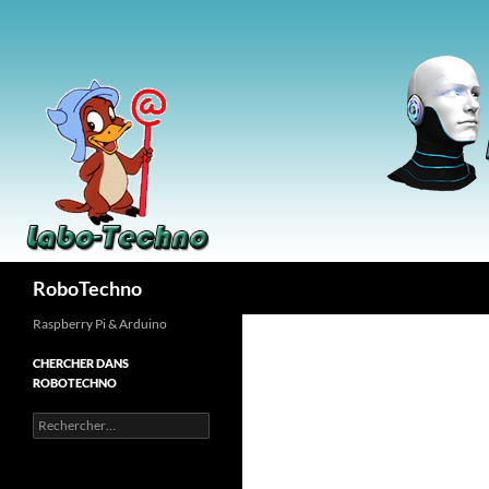
Aller
au
contenu
Recherche
RoboTechno
Raspberry Pi & Arduino
CHERCHER DANS
ROBOTECHNO
Rechercher :