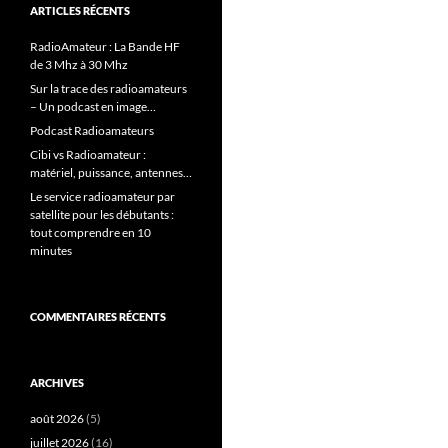
ARTICLES RÉCENTS
RadioAmateur : La Bande HF
de 3 Mhz à 30 Mhz
Sur la trace des radioamateurs
– Un podcast en image…
Podcast Radioamateurs
Cibi vs Radioamateur :
matériel, puissance, antennes…
Le service radioamateur par
satellite pour les débutants :
tout comprendre en 10
minutes
COMMENTAIRES RÉCENTS
ARCHIVES
août 2026
(5)
juillet 2026
(16)