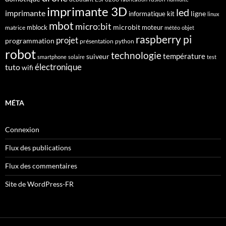
imprimante 3D
led
imprimante
ligne
informatique
kit
linux
mbot
micro:bit
microbit
mblock
matrice
moteur
météo
objet
raspberry pi
projet
programmation
présentation
python
robot
technologie
suiveur
température
smartphone
solaire
test
électronique
tuto
wifi
MÉTA
Connexion
Flux des publications
Flux des commentaires
Site de WordPress-FR