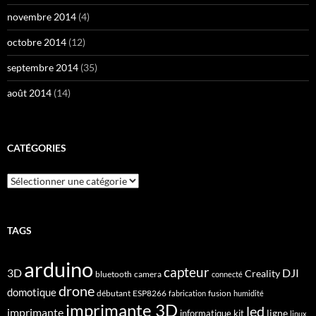
novembre 2014
(4)
octobre 2014
(12)
septembre 2014
(35)
août 2014
(14)
CATÉGORIES
Catégories
TAGS
arduino
capteur
3D
DJI
Creality
bluetooth
camera
connecté
drone
domotique
débutant
ESP8266
fusion
fabrication
humidité
imprimante 3D
led
imprimante
ligne
informatique
kit
linux