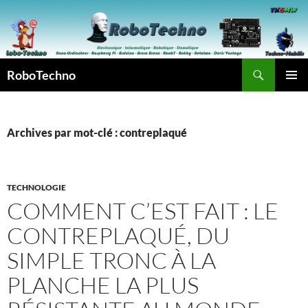
Aller
au
contenu
Recherche
RoboTechno
MENU
PRINCI
Archives par mot-clé : contreplaqué
TECHNOLOGIE
COMMENT C’EST FAIT : LE
CONTREPLAQUÉ, DU
SIMPLE TRONC À LA
PLANCHE LA PLUS