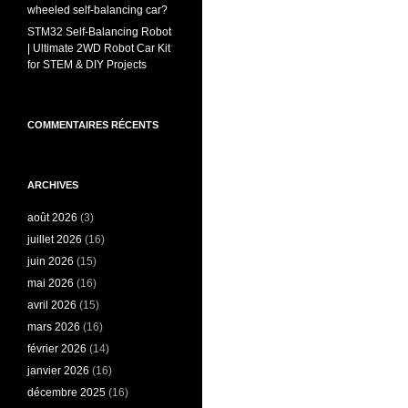
wheeled self-balancing car?
STM32 Self-Balancing Robot
| Ultimate 2WD Robot Car Kit
for STEM & DIY Projects
COMMENTAIRES RÉCENTS
ARCHIVES
août 2026
(3)
juillet 2026
(16)
juin 2026
(15)
mai 2026
(16)
avril 2026
(15)
mars 2026
(16)
février 2026
(14)
janvier 2026
(16)
décembre 2025
(16)