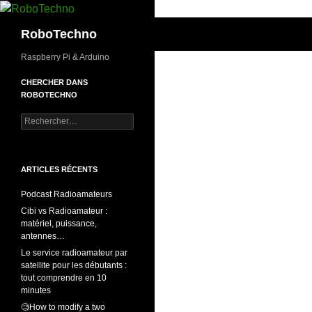
Aller
au
Recherche
RoboTechno
contenu
Raspberry Pi & Arduino
CHERCHER DANS
ROBOTECHNO
Rechercher :
ARTICLES RÉCENTS
Podcast Radioamateurs
Cibi vs Radioamateur :
matériel, puissance,
antennes…
Le service radioamateur par
satellite pour les débutants :
tout comprendre en 10
minutes
🧐How to modify a two