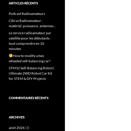
ARTICLES RÉCENTS
Podcast Radioamateurs
Cibi vs Radioamateur :
matériel, puissance, antennes…
Le service radioamateur par
satellite pour les débutants :
tout comprendre en 10
minutes
How to modify a two
wheeled self-balancing car?
STM32 Self-Balancing Robot |
Ultimate 2WD Robot Car Kit
for STEM & DIY Projects
COMMENTAIRES RÉCENTS
ARCHIVES
août 2026
(3)