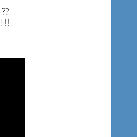
??
!!!