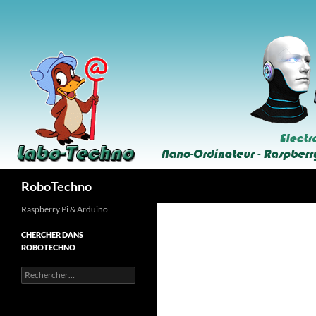
Aller
au
contenu
Recherche
RoboTechno
Raspberry Pi & Arduino
CHERCHER DANS
ROBOTECHNO
Rechercher :