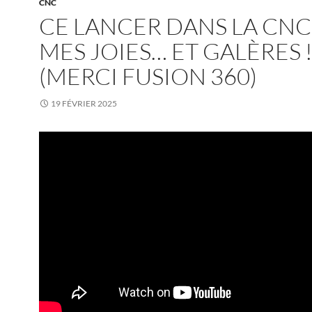
CNC
CE LANCER DANS LA CNC 
MES JOIES… ET GALÈRES !
(MERCI FUSION 360)
19 FÉVRIER 2025