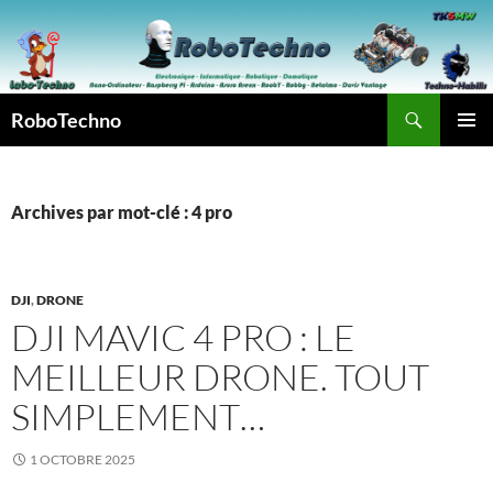
Aller
au
contenu
Recherche
RoboTechno
MENU
PRINCI
Archives par mot-clé : 4 pro
DJI
,
DRONE
DJI MAVIC 4 PRO : LE
MEILLEUR DRONE. TOUT
SIMPLEMENT…
1 OCTOBRE 2025