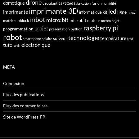
drone
domotique
débutant
ESP8266
fusion
fabrication
humidité
imprimante 3D
led
imprimante
ligne
informatique
kit
linux
mbot
micro:bit
microbit
mblock
matrice
moteur
météo
objet
raspberry pi
projet
programmation
présentation
python
robot
technologie
suiveur
température
smartphone
solaire
test
électronique
tuto
wifi
MÉTA
Connexion
Flux des publications
Flux des commentaires
Site de WordPress-FR