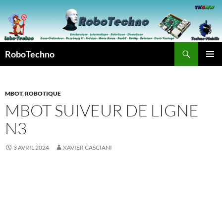
Aller
au
contenu
Recherche
RoboTechno
MENU
PRINCI
MBOT
,
ROBOTIQUE
MBOT SUIVEUR DE LIGNE
N3
3 AVRIL 2024
XAVIER CASCIANI