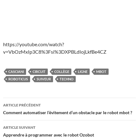
https://youtube.com/watch?
v=VbOzMxIp3C8%3Fsi%3DXPBLdIojLkfBe4CZ
CASCIANI
CIRCUIT
COLLÈGE
LIGNE
MBOT
ROBOTICUS
SUIVEUR
TECHNO
Navigation
ARTICLE PRÉCÉDENT
des
Comment automatiser l’évitement d’un obstacle par le robot mbot ?
articles
ARTICLE SUIVANT
Apprendre à programmer avec le robot Ozobot