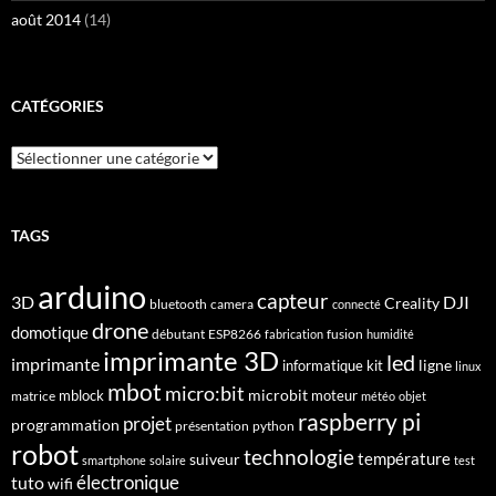
août 2014
(14)
CATÉGORIES
Catégories
TAGS
arduino
capteur
3D
DJI
Creality
bluetooth
camera
connecté
drone
domotique
débutant
ESP8266
fusion
fabrication
humidité
imprimante 3D
led
imprimante
ligne
informatique
kit
linux
mbot
micro:bit
microbit
mblock
matrice
moteur
météo
objet
raspberry pi
projet
programmation
présentation
python
robot
technologie
suiveur
température
smartphone
solaire
test
électronique
tuto
wifi