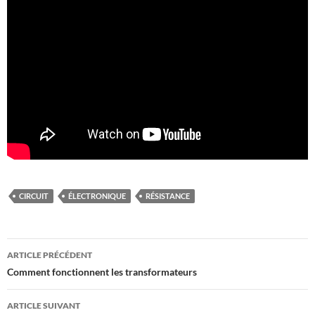
CIRCUIT
ÉLECTRONIQUE
RÉSISTANCE
Navigation
ARTICLE PRÉCÉDENT
des
Comment fonctionnent les transformateurs
articles
ARTICLE SUIVANT