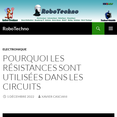
Aller
au
contenu
Recherche
RoboTechno
MENU
PRINCI
ELECTRONIQUE
POURQUOI LES
RÉSISTANCES SONT
UTILISÉES DANS LES
CIRCUITS
1 DÉCEMBRE 2022
XAVIER CASCIANI