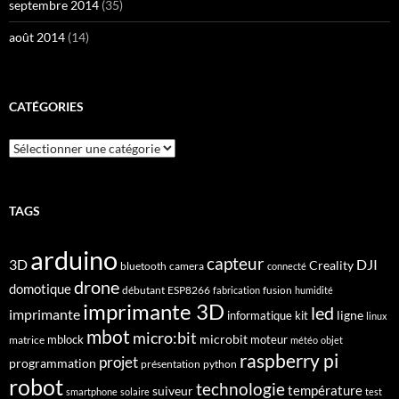
septembre 2014
(35)
août 2014
(14)
CATÉGORIES
Catégories
TAGS
arduino
capteur
3D
DJI
Creality
bluetooth
camera
connecté
drone
domotique
débutant
ESP8266
fusion
fabrication
humidité
imprimante 3D
led
imprimante
ligne
informatique
kit
linux
mbot
micro:bit
microbit
mblock
matrice
moteur
météo
objet
raspberry pi
projet
programmation
présentation
python
robot
technologie
suiveur
température
smartphone
solaire
test