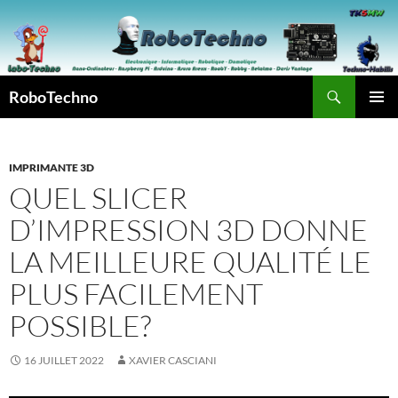
Aller
au
contenu
Recherche
RoboTechno
MENU
PRINCI
IMPRIMANTE 3D
QUEL SLICER
D’IMPRESSION 3D DONNE
LA MEILLEURE QUALITÉ LE
PLUS FACILEMENT
POSSIBLE?
16 JUILLET 2022
XAVIER CASCIANI