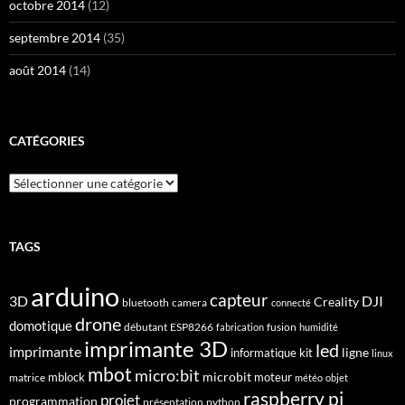
octobre 2014
(12)
septembre 2014
(35)
août 2014
(14)
CATÉGORIES
Catégories
TAGS
arduino
capteur
3D
DJI
Creality
bluetooth
camera
connecté
drone
domotique
débutant
ESP8266
fusion
fabrication
humidité
imprimante 3D
led
imprimante
ligne
informatique
kit
linux
mbot
micro:bit
microbit
mblock
matrice
moteur
météo
objet
raspberry pi
projet
programmation
présentation
python