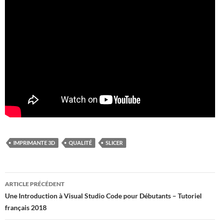
IMPRIMANTE 3D
QUALITÉ
SLICER
Navigation
ARTICLE PRÉCÉDENT
des
Une Introduction à Visual Studio Code pour Débutants – Tutoriel
français 2018
articles