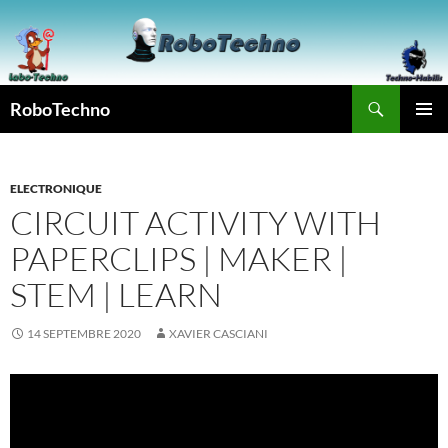
Aller
au
contenu
Recherche
RoboTechno
MENU
PRINCI
ELECTRONIQUE
CIRCUIT ACTIVITY WITH
PAPERCLIPS | MAKER |
STEM | LEARN
14 SEPTEMBRE 2020
XAVIER CASCIANI