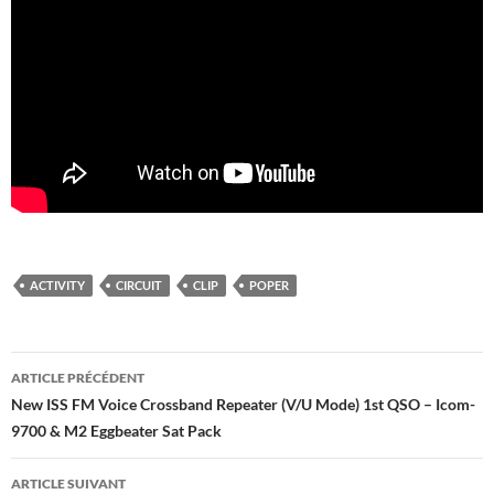
ACTIVITY
CIRCUIT
CLIP
POPER
Navigation
ARTICLE PRÉCÉDENT
des
New ISS FM Voice Crossband Repeater (V/U Mode) 1st QSO – Icom-
9700 & M2 Eggbeater Sat Pack
articles
ARTICLE SUIVANT