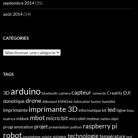
septembre 2014
(35)
août 2014
(14)
CATÉGORIES
Catégories
TAGS
arduino
capteur
3D
DJI
Creality
bluetooth
camera
connecté
drone
domotique
débutant
ESP8266
fusion
fabrication
humidité
imprimante 3D
led
imprimante
ligne
informatique
kit
linux
mbot
micro:bit
microbit
mblock
matrice
moteur
météo
objet
raspberry pi
projet
programmation
présentation
python
robot
technologie
suiveur
température
smartphone
solaire
test