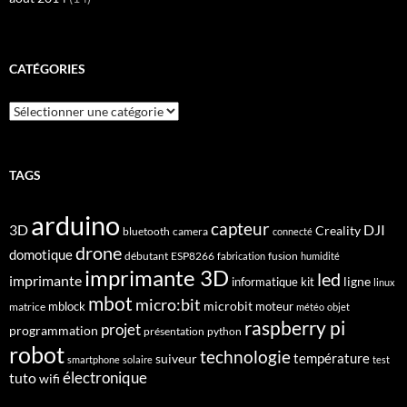
CATÉGORIES
Catégories
TAGS
arduino
capteur
3D
DJI
Creality
bluetooth
camera
connecté
drone
domotique
débutant
ESP8266
fusion
fabrication
humidité
imprimante 3D
led
imprimante
ligne
informatique
kit
linux
mbot
micro:bit
microbit
mblock
matrice
moteur
météo
objet
raspberry pi
projet
programmation
présentation
python
robot
technologie
suiveur
température
smartphone
solaire
test
électronique
tuto
wifi