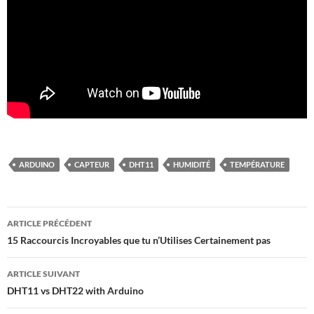
ARDUINO
CAPTEUR
DHT11
HUMIDITÉ
TEMPÉRATURE
Navigation
ARTICLE PRÉCÉDENT
des
15 Raccourcis Incroyables que tu n’Utilises Certainement pas
articles
ARTICLE SUIVANT
DHT11 vs DHT22 with Arduino