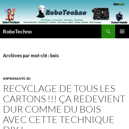
Aller
au
contenu
Recherche
RoboTechno
MENU
PRINCI
Archives par mot-clé : bois
IMPRIMANTE 3D
RECYCLAGE DE TOUS LES
CARTONS !!! ÇA REDEVIENT
DUR COMME DU BOIS
AVEC CETTE TECHNIQUE