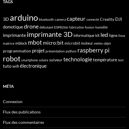
TAGS
arduino
capteur
3D
DJI
Creality
bluetooth
camera
connecté
drone
domotique
débutant
ESP8266
fusion
fabrication
humidité
imprimante 3D
led
imprimante
ligne
informatique
kit
linux
mbot
micro:bit
microbit
mblock
matrice
moteur
météo
objet
raspberry pi
projet
programmation
présentation
python
robot
technologie
suiveur
température
smartphone
solaire
test
électronique
tuto
wifi
MÉTA
Connexion
Flux des publications
Flux des commentaires